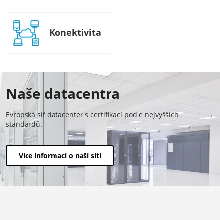
Konektivita
Naše datacentra
Evropská síť datacenter s certifikací podle nejvyšších
standardů.
Více informací o naší síti