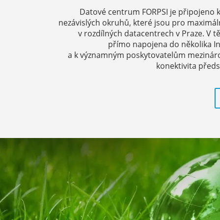
Datové centrum FORPSI je připojeno 
nezávislých okruhů, které jsou pro maximá
v rozdílných datacentrech v Praze. V t
přímo napojena do několika I
a k významným poskytovatelům mezinárod
konektivita předs