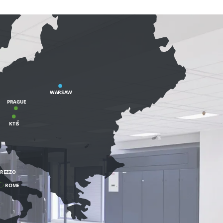
WARSAW
PRAGUE
KTIŠ
REZZO
ROME