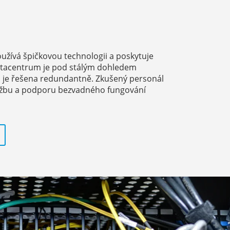
žívá špičkovou technologii a poskytuje
Datacentrum je pod stálým dohledem
ra je řešena redundantně. Zkušený personál
ržbu a podporu bezvadného fungování