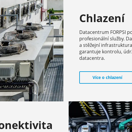
Chlazení
Datacentrum FORPSI pou
profesionální služby. 
a stěžejní infrastruktu
garantuje kontrolu, úd
datacentra.
Více o chlazení
onektivita