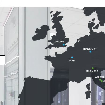
LONDON
FRANKFURT
PARIS
MILAN PSP
AREZZO
A