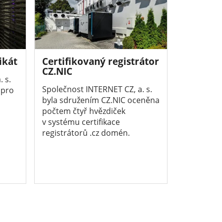
ikát
Certifikovaný registrátor
CZ.NIC
 s.
Společnost INTERNET CZ, a. s.
 pro
byla sdružením CZ.NIC oceněna
počtem čtyř hvězdiček
v systému certifikace
registrátorů .cz domén.