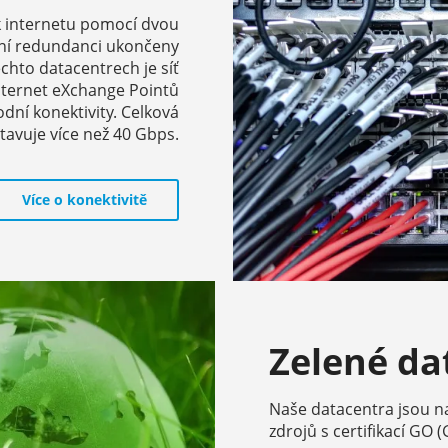
k internetu pomocí dvou
lní redundanci ukončeny
ěchto datacentrech je síť
nternet eXchange Pointů
ní konektivity. Celková
tavuje více než 40 Gbps.
Více o konektivitě
Zelené d
Naše datacentra jsou n
zdrojů s certifikací GO 