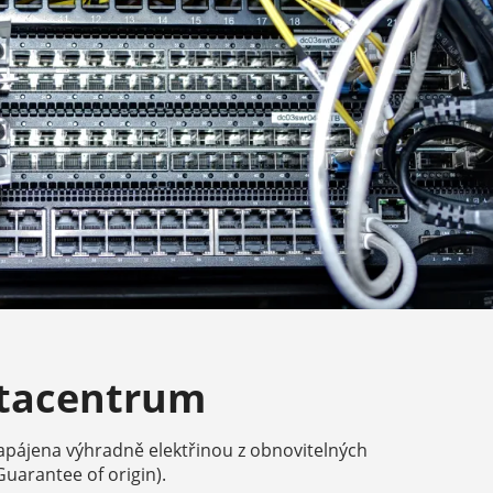
atacentrum
apájena výhradně elektřinou z obnovitelných
(Guarantee of origin).