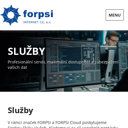
MENU
SLUŽBY
Profesionální servis, maximální dostupnost a zabezpečení
vašich dat
Služby
V rámci značek FORPSI a FORPSI Cloud poskytujeme
širokou škálu služeb. Klademe si za cíl uspokojit poptávku