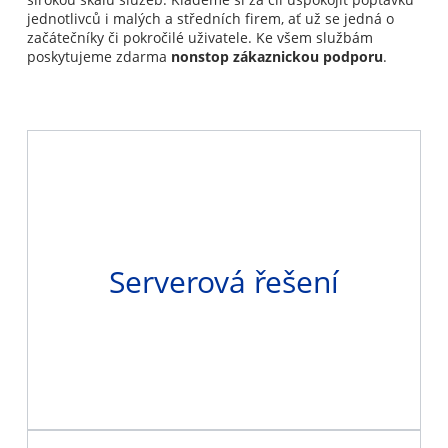
jednotlivců i malých a středních firem, ať už se jedná o
začátečníky či pokročilé uživatele. Ke všem službám
poskytujeme zdarma
nonstop zákaznickou podporu
.
Serverová řešení
Ať potřebujete jeden server, nebo složitou
infrastrukturu, ať jste schopni si ji spravovat, nebo
preferujete správu našimi techniky... na každou
Serverová řešení
vaši poptávku máme řešení. Ozvěte se, rádi s vámi
prodiskutujeme vaše potřeby a navrhneme různé
varianty řešení.
Zjistit více